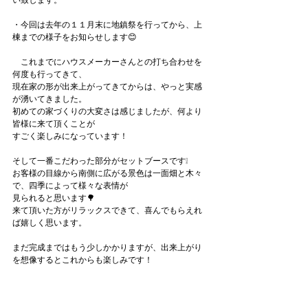
い致します。
・今回は去年の１１月末に地鎮祭を行ってから、上
棟までの様子をお知らせします😊
　これまでにハウスメーカーさんとの打ち合わせを
何度も行ってきて、
現在家の形が出来上がってきてからは、やっと実感
が湧いてきました。
初めての家づくりの大変さは感じましたが、何より
皆様に来て頂くことが
すごく楽しみになっています！
そして一番こだわった部分がセットブースです❕
お客様の目線から南側に広がる景色は一面畑と木々
で、四季によって様々な表情が
見られると思います🌳
来て頂いた方がリラックスできて、喜んでもらえれ
ば嬉しく思います。
まだ完成まではもう少しかかりますが、出来上がり
を想像するとこれからも楽しみです！