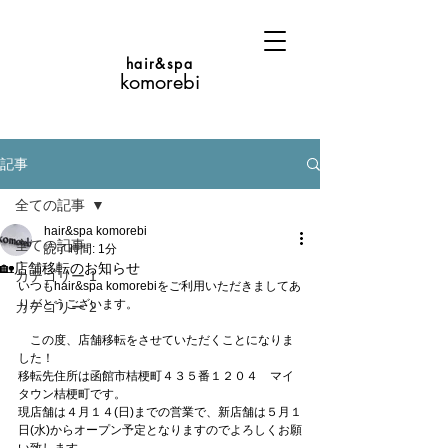
hair&spa
komorebi
記事
全ての記事
hair&spa komorebi
全ての記事
読了時間: 1分
🏡店舗移転のお知らせ
カテゴリー 1
いつもhair&spa komorebiをご利用いただきましてあ
りがとうございます。
カテゴリー 2
　この度、店舗移転をさせていただくことになりま
した！
移転先住所は函館市桔梗町４３５番１２０４　マイ
タウン桔梗町です。
現店舗は４月１４(日)までの営業で、新店舗は５月１
日(水)からオープン予定となりますのでよろしくお願