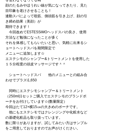
を使わなくなってる為
顔のたるみやほうれい線が気になってきたり、見た
目印象を老けさせることも！
連動スパによって咬筋、側頭筋を引き上げ、顔の引
き締め効果（美顔）が
期待できます！
　今回改めてESTESSiMOヘッドスパの良さ、使用
方法など勉強になったことが多く
それを体感してもらいたいと思い、気軽に出来るシ
ョートヘッドスパを期間限定で
メニューに追加します☆
エステシモのシャンプー&トリートメントを使用した
１５分程度の頭皮マッサージです＾＾
　ショートヘッドスパ　　他のメニューとの組み合
わせでプラス\1,650
　同時にエステシモシャンプー＆トリートメント
（250ml)1セットご購入でエステシモのブランドポ
ーチをお付けしています☆(数量限定）
今回はたて12×横15㎝の大きめのポーチです。
　他にもエステシモではクレンジングや化粧水など
の基礎化粧品も取り扱っています。
数に限りがありますが、試してみたい方はサンプル
をご用意しておりますのでお声がけください。