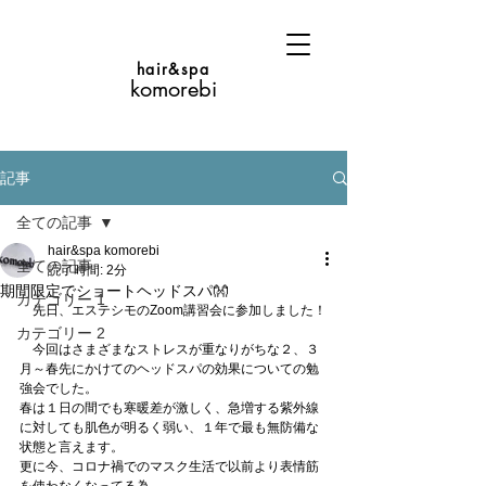
hair&spa
komorebi
記事
全ての記事
hair&spa komorebi
全ての記事
読了時間: 2分
期間限定でショートヘッドスパ👐
カテゴリー 1
　先日、エステシモのZoom講習会に参加しました！
カテゴリー 2
　今回はさまざまなストレスが重なりがちな２、３
月～春先にかけてのヘッドスパの効果についての勉
強会でした。
春は１日の間でも寒暖差が激しく、急増する紫外線
に対しても肌色が明るく弱い、１年で最も無防備な
状態と言えます。
更に今、コロナ禍でのマスク生活で以前より表情筋