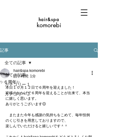
hair&spa
komorebi
記事
全ての記事
hair&spa komorebi
全ての記事
読了時間: 1分
✨６周年✨
カテゴリー 1
本日１０月１２日で６周年を迎えました！
皆様のおかげで６周年を迎えることが出来て、本当
カテゴリー 2
に嬉しく思います。
ありがとうございます😊
　またまた今年も感謝の気持ちをこめて、毎年恒例
のくじ引きを用意しておりますので、
楽しんでいただけると嬉しいです＾＾